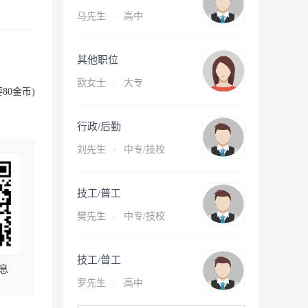
马先生
·
高中
其他职位
欧女士
·
大专
80金币)
行政/后勤
刘先生
·
中专/技校
技工/普工
樊先生
·
中专/技校
技工/普工
息
罗先生
·
高中