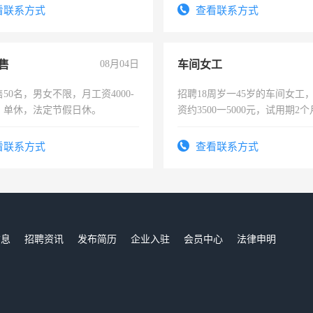
有医学资质的优先，底薪+绩效，
看联系方式
查看联系方式
。
售
08月04日
车间女工
50名，男女不限，月工资4000-
招聘18周岁一45岁的车间女工
元，单休，法定节假日休。
资约3500一5000元，试用期2
险，有年薪假，年底福利
看联系方式
查看联系方式
信息
招聘资讯
发布简历
企业入驻
会员中心
法律申明
们