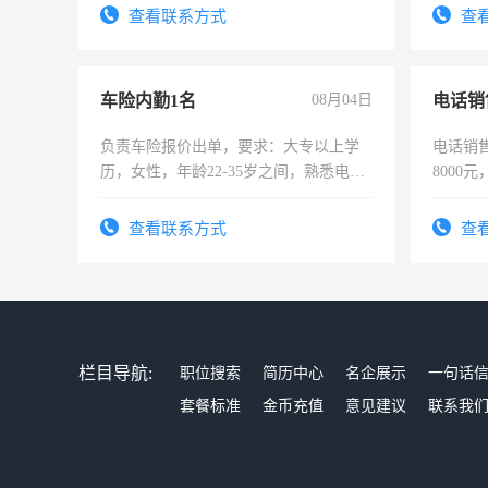
录，客服要求45岁以下高中以上文化，
表或者
查看联系方式
查
懂电脑工作认真，性格开朗有良好沟通
交五险
能力，工程，懂水电维修。
车险内勤1名
08月04日
电话销
负责车险报价出单，要求：大专以上学
电话销售
历，女性，年龄22-35岁之间，熟悉电脑
8000
操作，工作态度认真，具有团队精神，
试用期1-3个月，转正后交纳五险，
查看联系方式
查
栏目导航:
职位搜索
简历中心
名企展示
一句话
套餐标准
金币充值
意见建议
联系我