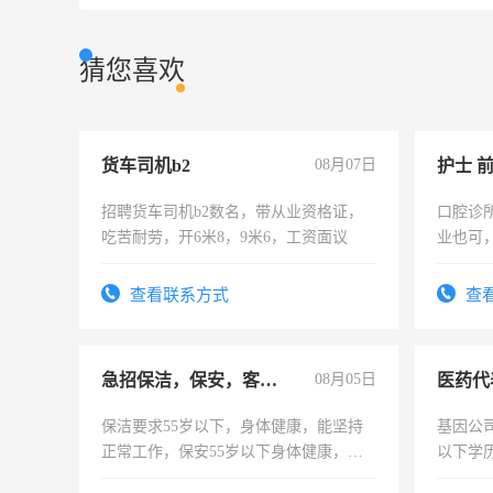
猜您喜欢
货车司机b2
08月07日
护士 
招聘货车司机b2数名，带从业资格证，
口腔诊
吃苦耐劳，开6米8，9米6，工资面议
业也可
强。面
查看联系方式
查
急招保洁，保安，客服，工程
08月05日
医药代
保洁要求55岁以下，身体健康，能坚持
基因公
正常工作，保安55岁以下身体健康，有
以下学历
责任心形象端庄，遵纪守法，无犯罪记
可，需