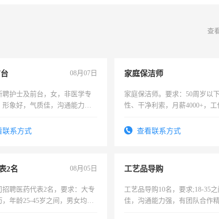
查
前台
08月07日
家庭保洁师
所聘护士及前台，女，非医学专
家庭保洁师。要求：50周岁以
，形象好，气质佳，沟通能力
性、干净利索，月薪4000+，
试，周日休息。
时间灵活，不需坐班，适合宝
太太等。
看联系方式
查看联系方式
表2名
08月05日
工艺品导购
司招聘医药代表2名，要求：大专
工艺品导购10名，要求;18-35
，年龄25-45岁之间，男女均
佳，沟通能力强，有团队合作
要具有营销经验，从事过医药代
上进心，有工作经验者优先！