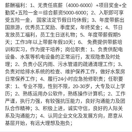
薪酬福利：1、无责任底薪（4000-6000）+项目奖金+全
勤奖+五险一金＝综合薪资5000-6000；2、入职即可享
受五险一金， 国家法定节假日均休假；3、年度带薪出
国旅游，优秀员工奖励、季度奖，年终奖金；4、节日
发放员工福利，员工生日送礼物；5、年度带薪假期5
天；工作3年以上带薪年假10天；6、 免费提供带薪培
训和实习，作为提干培养；岗位职责：1、负责供配电
设备、水泵等机电设备的正常运行，发现隐患及时处
理；2、负责小区内雨、污水管道的疏通清理工作；3、
负责对给排水系统的检查、维护保养工作，做好水泵房
日常保养工作；4、履行24小时应急抢修职责；任职要
求：1、专业不限，性别不限，20-30岁，大专及以上学
历；2、熟练运用办公软件，熟练操作计算机；2、工作
严谨，执行力强，有较强抗压能力，良好沟通能力及团
队合作精神；3、积极上进，诚实守信，良好的人际关
系及沟通能力；4、认同企业文化及发展方向，愿意从
基层开始，有远大理想及抱负；