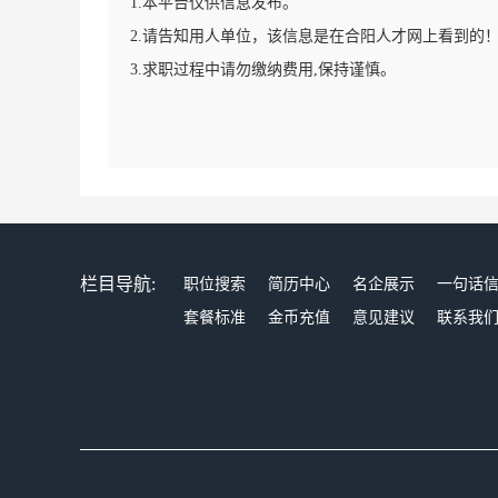
1.本平台仅供信息发布。
2.请告知用人单位，该信息是在合阳人才网上看到的
3.求职过程中请勿缴纳费用,保持谨慎。
栏目导航:
职位搜索
简历中心
名企展示
一句话
套餐标准
金币充值
意见建议
联系我